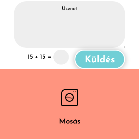
=
15 + 15
Küldés
Mosás