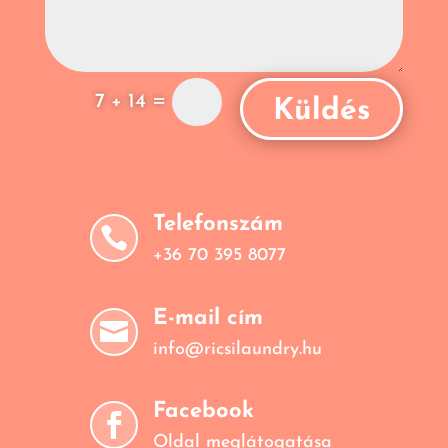
=
7 + 14
Küldés
Telefonszám

+36 70 395 8077
E-mail cím

info@ricsilaundry.hu
Facebook

Oldal meglátogatása