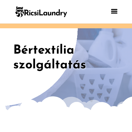
Bértextília
szolgáltatás