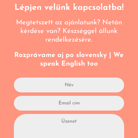
Lépjen velünk kapcsolatba!
Megtetszett az ajánlatunk? Netán
kérdése van? Készséggel állunk
rendelkezésére.
Rozprávame aj po slovensky | We
speak English too